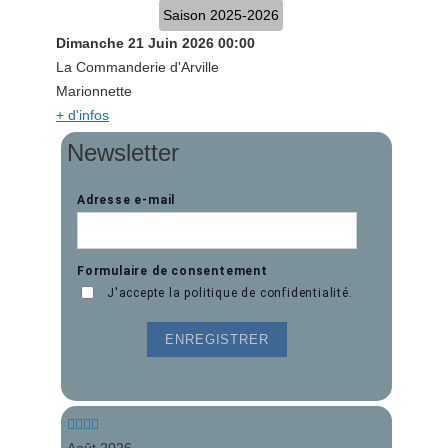
Saison 2025-2026
Dimanche 21 Juin 2026
00:00
La Commanderie d'Arville
Marionnette
+ d'infos
Newsletter
Année
Mois
Année
Mois
précédente
précédent
suivante
suivant