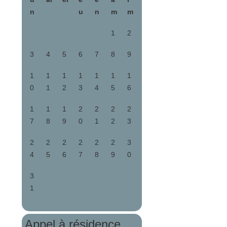
n
u
n
m
m
1
2
3
4
5
6
7
8
9
1
1
1
1
1
1
1
0
1
2
3
4
5
6
1
1
1
2
2
2
2
7
8
9
0
1
2
3
2
2
2
2
2
2
3
4
5
6
7
8
9
0
3
1
Appel à résidence