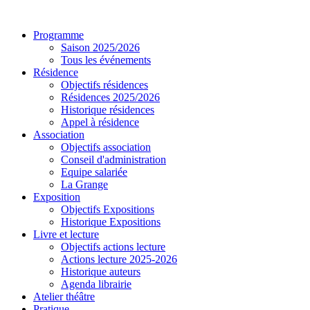
précédente
précédent
suivante
suivant
Programme
Saison 2025/2026
Tous les événements
Résidence
Objectifs résidences
Résidences 2025/2026
Historique résidences
Appel à résidence
Association
Objectifs association
Conseil d'administration
Equipe salariée
La Grange
Exposition
Objectifs Expositions
Historique Expositions
Livre et lecture
Objectifs actions lecture
Actions lecture 2025-2026
Historique auteurs
Agenda librairie
Atelier théâtre
Pratique