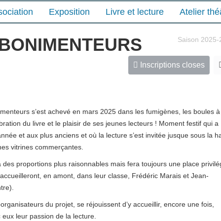
sociation
Exposition
Livre et lecture
Atelier thé
 BONIMENTEURS
Saison 2025-
Inscriptions closes
imenteurs s’est achevé en mars 2025 dans les fumigènes, les boules à
́bration du livre et le plaisir de ses jeunes lecteurs ! Moment festif qui a
nnée et aux plus anciens et où la lecture s’est invitée jusque sous la ha
es vitrines commerçantes.
à des proportions plus raisonnables mais fera toujours une place privilég
ccueilleront, en amont, dans leur classe, Frédéric Marais et Jean-
tre).
organisateurs du projet, se réjouissent d’y accueillir, encore une fois,
 eux leur passion de la lecture.