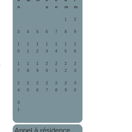
n
u
n
m
m
1
2
3
4
5
6
7
8
9
1
1
1
1
1
1
1
0
1
2
3
4
5
6
1
1
1
2
2
2
2
.
7
8
9
0
1
2
3
2
2
2
2
2
2
3
4
5
6
7
8
9
0
3
1
Appel à résidence